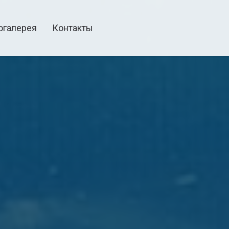
огалерея
Контакты