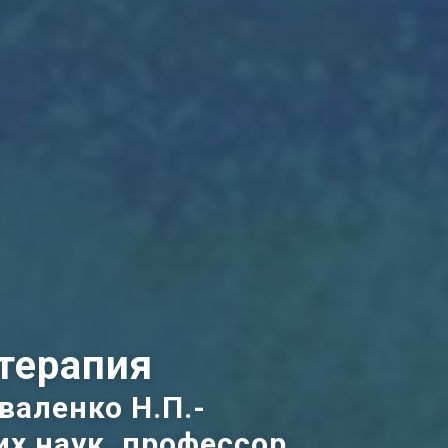
терапия
валенко Н.П.-
х наук, профессор